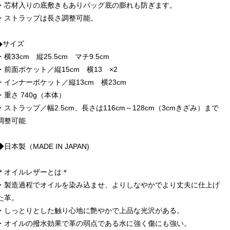
・芯材入りの底敷きもありバッグ底の膨れも防ぎます。
・ストラップは長さ調整可能。
◆サイズ
・横33cm 縦25.5cm マチ9.5cm
・前面ポケット／縦15cm 横13 ×2
・インナーポケット／縦13cm 横23cm
・重さ 740g（本体）
・ストラップ／幅2.5cm、長さは116cm～128cm（3cmきざみ）まで
調整可能
◆日本製（MADE IN JAPAN)
＊オイルレザーとは＊
・製造過程でオイルを染み込ませ、よりしなやかでより丈夫に仕上げ
た革。
・しっとりとした触り心地に艶やかで上品な光沢がある。
・オイルの撥水効果で革の弱点である水に強く傷にも強い。