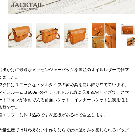
お出かけに最適なメッセンジャーバッグを国産のオイルレザーで仕立
てました。
フタにはユニークなトグルタイプの留め具を使い飾り立てています。
メインルームは500mlのペットボトルも縦に収まるA4サイズで、スマ
ートフォンが余裕で入る前面ポケット、インナーポケットは実用性も
抜群です。
軽くソフトな作り込みですが底板があるので自立します。
大量生産では味わえない手作りならではの温かみを感じられるバッグ