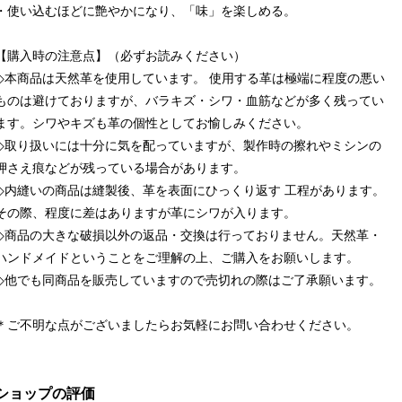
・使い込むほどに艶やかになり、「味」を楽しめる。
【購入時の注意点】（必ずお読みください）
◇本商品は天然革を使用しています。 使用する革は極端に程度の悪い
ものは避けておりますが、バラキズ・シワ・血筋などが多く残ってい
ます。シワやキズも革の個性としてお愉しみください。
◇取り扱いには十分に気を配っていますが、製作時の擦れやミシンの
押さえ痕などが残っている場合があります。
◇内縫いの商品は縫製後、革を表面にひっくり返す 工程があります。
その際、程度に差はありますが革にシワが入ります。
◇商品の大きな破損以外の返品・交換は行っておりません。天然革・
ハンドメイドということをご理解の上、ご購入をお願いします。
◇他でも同商品を販売していますので売切れの際はご了承願います。
＊ご不明な点がございましたらお気軽にお問い合わせください。
ショップの評価