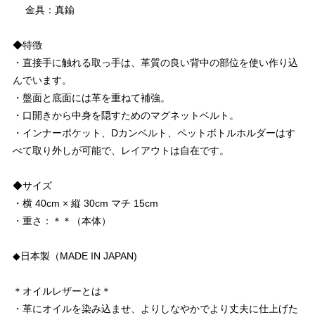
金具：真鍮
◆特徴
・直接手に触れる取っ手は、革質の良い背中の部位を使い作り込
んでいます。
・盤面と底面には革を重ねて補強。
・口開きから中身を隠すためのマグネットベルト。
・インナーポケット、Dカンベルト、ペットボトルホルダーはす
べて取り外しが可能で、レイアウトは自在です。
◆サイズ
・横 40cm × 縦 30cm マチ 15cm
・重さ：＊＊（本体）
◆日本製（MADE IN JAPAN)
＊オイルレザーとは＊
・革にオイルを染み込ませ、よりしなやかでより丈夫に仕上げた