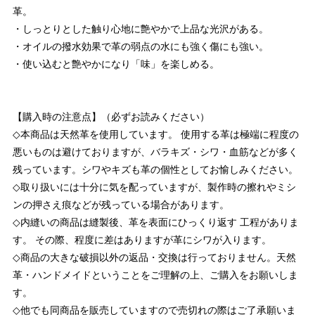
革。
・しっとりとした触り心地に艶やかで上品な光沢がある。
・オイルの撥水効果で革の弱点の水にも強く傷にも強い。
・使い込むと艶やかになり「味」を楽しめる。
【購入時の注意点】（必ずお読みください）
◇本商品は天然革を使用しています。 使用する革は極端に程度の
悪いものは避けておりますが、バラキズ・シワ・血筋などが多く
残っています。シワやキズも革の個性としてお愉しみください。
◇取り扱いには十分に気を配っていますが、製作時の擦れやミシ
ンの押さえ痕などが残っている場合があります。
◇内縫いの商品は縫製後、革を表面にひっくり返す 工程がありま
す。 その際、程度に差はありますが革にシワが入ります。
◇商品の大きな破損以外の返品・交換は行っておりません。天然
革・ハンドメイドということをご理解の上、ご購入をお願いしま
す。
◇他でも同商品を販売していますので売切れの際はご了承願いま