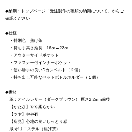
◆納期：トップページ「受注製作の鞄類の納期について」からご
確認ください
◆仕様
・特別色 焦げ茶
・持ち手高さ延長 16㎝→22㎝
・アウターサイドポケット
・ファスナー付インナーポケット
・使い勝手の良いDカンベルト（２個）
・持ち出し可能なペットボトルホルダー（１個）
◆素材
革：オイルレザー（ダークブラウン） 厚さ2.2mm前後
【かたさ】やや柔らかい
【ツヤ】やや有
【所見】心地の良いしっとり感
糸:ポリエステル（焦げ茶）