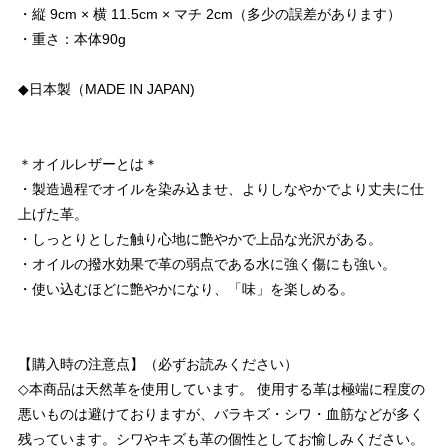
・縦 9cm × 横 11.5cm × マチ 2cm（多少の誤差があります）
・重さ：本体90g
◆日本製（MADE IN JAPAN)
＊オイルレザーとは＊
・製造過程でオイルを染み込ませ、よりしなやかでより丈夫に仕
上げた革。
・しっとりとした触り心地に艶やかで上品な光沢がある。
・オイルの撥水効果で革の弱点である水に強く傷にも強い。
・使い込むほどに艶やかになり、「味」を楽しめる。
【購入時の注意点】（必ずお読みください）
◇本商品は天然革を使用しています。 使用する革は極端に程度の
悪いものは避けておりますが、バラキズ・シワ・血筋などが多く
残っています。シワやキズも革の個性としてお愉しみください。