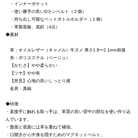
・インナーポケット
・使い勝手の良いDカンベルト（２個）
・持ち出し可能なペットボトルホルダー（１個）
・革製底板、底鋲（4点）
◆素材
革：オイルレザー（キャメル）牛ヌメ 厚さ1.8〜2.1mm前後
糸：ポリエステル（ベージュ）
【かたさ】やや柔らかい
【ツヤ】やや有
【所見】心地の良いしっとり感
金具：真鍮
◆特徴
・直接手に触れる取っ手は、革質の良い背中の部位を使い作り込
んでいます。
・盤面と底面には革を重ねて補強。
・口開きから中身を隠すためのマグネットベルト。