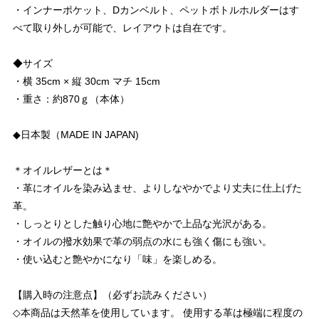
・インナーポケット、Dカンベルト、ペットボトルホルダーはす
べて取り外しが可能で、レイアウトは自在です。
◆サイズ
・横 35cm × 縦 30cm マチ 15cm
・重さ：約870ｇ（本体）
◆日本製（MADE IN JAPAN)
＊オイルレザーとは＊
・革にオイルを染み込ませ、よりしなやかでより丈夫に仕上げた
革。
・しっとりとした触り心地に艶やかで上品な光沢がある。
・オイルの撥水効果で革の弱点の水にも強く傷にも強い。
・使い込むと艶やかになり「味」を楽しめる。
【購入時の注意点】（必ずお読みください）
◇本商品は天然革を使用しています。 使用する革は極端に程度の