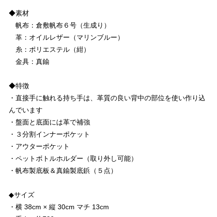
◆素材
帆布：倉敷帆布６号（生成り）
革：オイルレザー（マリンブルー）
糸：ポリエステル（紺）
金具：真鍮
◆特徴
・直接手に触れる持ち手は、革質の良い背中の部位を使い作り込
んでいます
・盤面と底面には革で補強
・３分割インナーポケット
・アウターポケット
・ペットボトルホルダー（取り外し可能）
・帆布製底板＆真鍮製底鋲（５点）
◆サイズ
・横 38cm × 縦 30cm マチ 13cm