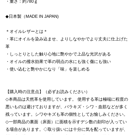
・重さ：約780ｇ
◆日本製（MADE IN JAPAN)
＊オイルレザーとは＊
・革にオイルを染み込ませ、よりしなやかでより丈夫に仕上げた
革
・しっとりとした触り心地に艶やかで上品な光沢がある
・オイルの撥水効果で革の弱点の水にも強く傷にも強い
・使い込むと艶やかになり「味」を楽しめる
【購入時の注意点】（必ずお読みください）
◇本商品は天然革を使用しています。 使用する革は極端に程度の
悪いものは避けておりますが、バラキズ・シワ・血筋などが多く
残っています。シワやキズも革の個性としてお愉しみください。
◇一部商品の裏面（床面）に面積を示すデシ数の刻印が入ってい
る場合があります。◇取り扱いには十分に気を配っていますが、