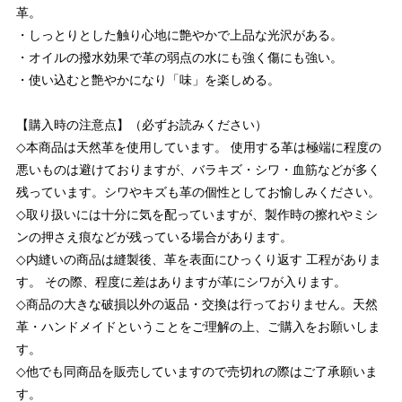
革。
・しっとりとした触り心地に艶やかで上品な光沢がある。
・オイルの撥水効果で革の弱点の水にも強く傷にも強い。
・使い込むと艶やかになり「味」を楽しめる。
【購入時の注意点】（必ずお読みください）
◇本商品は天然革を使用しています。 使用する革は極端に程度の
悪いものは避けておりますが、バラキズ・シワ・血筋などが多く
残っています。シワやキズも革の個性としてお愉しみください。
◇取り扱いには十分に気を配っていますが、製作時の擦れやミシ
ンの押さえ痕などが残っている場合があります。
◇内縫いの商品は縫製後、革を表面にひっくり返す 工程がありま
す。 その際、程度に差はありますが革にシワが入ります。
◇商品の大きな破損以外の返品・交換は行っておりません。天然
革・ハンドメイドということをご理解の上、ご購入をお願いしま
す。
◇他でも同商品を販売していますので売切れの際はご了承願いま
す。