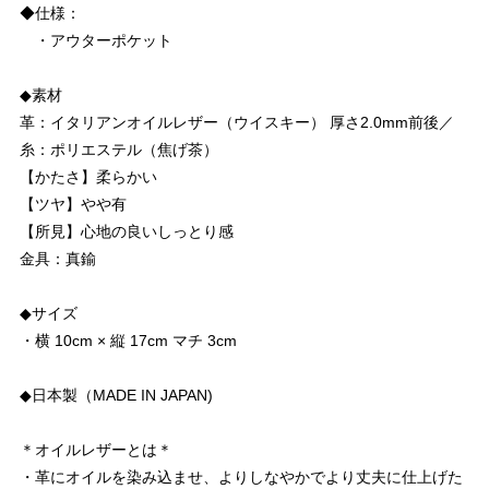
◆仕様：
・アウターポケット
◆素材
革：イタリアンオイルレザー（ウイスキー） 厚さ2.0mm前後／
糸：ポリエステル（焦げ茶）
【かたさ】柔らかい
【ツヤ】やや有
【所見】心地の良いしっとり感
金具：真鍮
◆サイズ
・横 10cm × 縦 17cm マチ 3cm
◆日本製（MADE IN JAPAN)
＊オイルレザーとは＊
・革にオイルを染み込ませ、よりしなやかでより丈夫に仕上げた