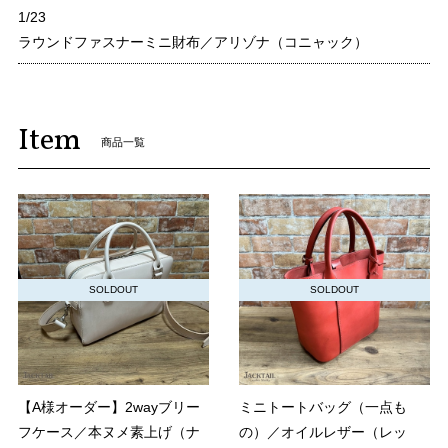
1/23
ラウンドファスナーミニ財布／アリゾナ（コニャック）
Item
商品一覧
SOLDOUT
SOLDOUT
【A様オーダー】2wayブリー
ミニトートバッグ（一点も
フケース／本ヌメ素上げ（ナ
の）／オイルレザー（レッ