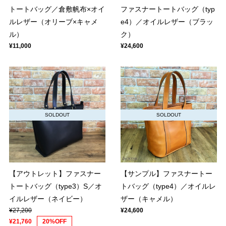
トートバッグ／倉敷帆布×オイ
ファスナートートバッグ（typ
ルレザー（オリーブ×キャメ
e4）／オイルレザー（ブラッ
ル）
ク）
¥11,000
¥24,600
SOLDOUT
SOLDOUT
【アウトレット】ファスナー
【サンプル】ファスナートー
トートバッグ（type3）S／オ
トバッグ（type4）／オイルレ
イルレザー（ネイビー）
ザー（キャメル）
¥27,200
¥24,600
¥21,760
20%OFF